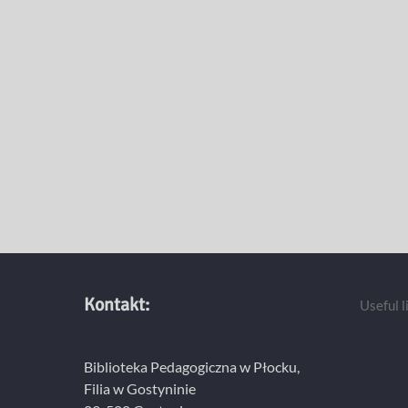
Kontakt:
Useful l
Biblioteka Pedagogiczna w Płocku,
Filia w Gostyninie