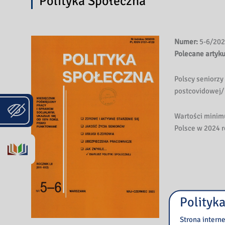
Polityka Społeczna
Numer:
5-6/20
Polecane artyku
Polscy seniorz
postcovidowej/ 
Wartości minim
Polsce w 2024 ro
Polityka
Strona intern