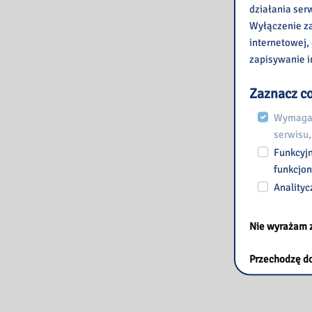
działania ser
Wyłączenie za
internetowej,
zapisywanie i
Zaznacz co
Wymagan
serwisu,
Funkcyjn
funkcjon
Analityc
Nie wyrażam 
Przechodzę do