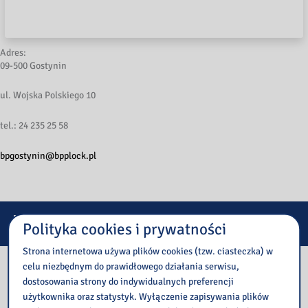
Adres:
09-500 Gostynin
ul. Wojska Polskiego 10
tel.: 24 235 25 58
bpgostynin@bpplock.pl
E-services
Polityka cookies i prywatności
Strona internetowa używa plików cookies (tzw. ciasteczka) w
Our library
celu niezbędnym do prawidłowego działania serwisu,
dostosowania strony do indywidualnych preferencji
użytkownika oraz statystyk. Wyłączenie zapisywania plików