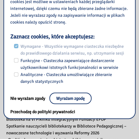
cookies jest możliwe w ustawieniach każdej przeglądarki
internetowej, dzięki czemu nie będą zbierane żadne informacje.
Jeżeli nie wyrażasz zgody na zapisywanie informacji w plikach
cookies należy opuścić stronę.
Zaznacz cookies, które akceptujesz:
Wymagane - Wszystkie wymagane ciasteczka niezbędne
do prawidłowego działania serwisu, np. utrzymanie sesji
Funkcyjne - Ciasteczka zapewniające dostarczenie
użytkownikowi istotnych funkcjonalności w serwisie
Analityczne - Ciasteczka umożliwiające zbieranie
danych statystycznych
Also read
Nie wyrażam zgody
Wyrażam zgodę
Przechodzę do polityki prywatności
Budżet Obywatelski Mazowsza
Biblioteka na VI Pikniku Integracyjnym Fundacji EFOP
Spotkanie nauczycieli bibliotekarzy w Bibliotece Pedagogicznej –
nowoczesne technologie i wyzwania Reformy 2026